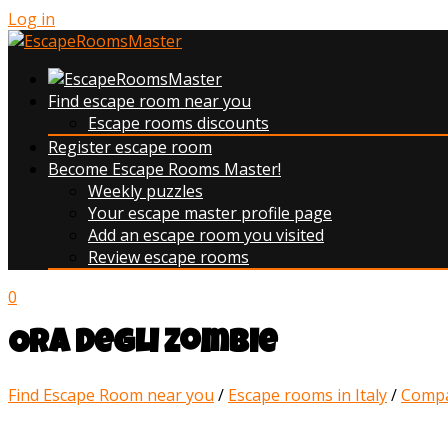
Log in
Find escape room near you
Escape rooms discounts
Register escape room
Become Escape Rooms Master!
Weekly puzzles
Your escape master profile page
Add an escape room you visited
Review escape rooms
0
Ora degli Zombie
Find Escape Room near you
/
Escape rooms in Italy
/
Compa