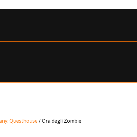
ny: Questhouse
/
Ora degli Zombie