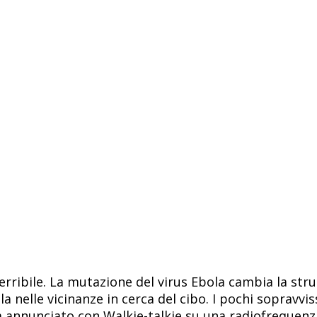
terribile. La mutazione del virus Ebola cambia la st
la nelle vicinanze in cerca del cibo. I pochi sopravvis
 annunciato con Walkie-talkie su una radiofrequenza 