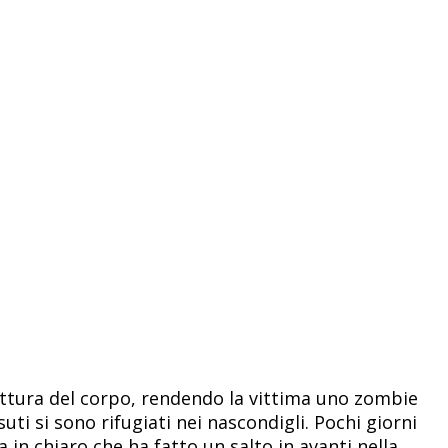
ruttura del corpo, rendendo la vittima uno zombie
suti si sono rifugiati nei nascondigli. Pochi giorni
in chiaro che ha fatto un salto in avanti nella