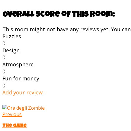
Overall score of this room:
This room might not have any reviews yet. You can s
Puzzles
0
Design
0
Atmosphere
0
Fun for money
0
Add your review
Previous
The Game