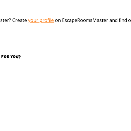
aster? Create
your profile
on EscapeRoomsMaster and find o
 for you?