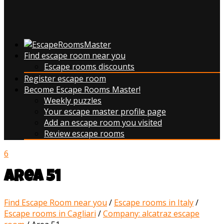
Find escape room near you
Escape rooms discounts
Register escape room
Become Escape Rooms Master!
Weekly puzzles
Your escape master profile page
Add an escape room you visited
Review escape rooms
6
Area 51
Find Escape Room near you
/
Escape rooms in Italy
/
Escape rooms in Cagliari
/
Company: alcatraz escape