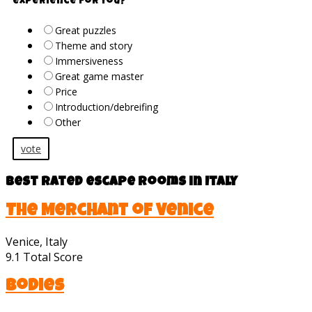
experience for you?
Great puzzles
Theme and story
Immersiveness
Great game master
Price
Introduction/debreifing
Other
vote
Best rated escape rooms in Italy
The Merchant of Venice
Venice, Italy
9.1
Total Score
Bodies