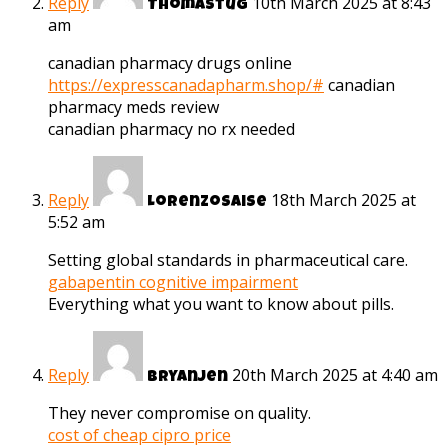
Reply
10th March 2025 at 8:43
Thomastug
am
canadian pharmacy drugs online
https://expresscanadapharm.shop/#
canadian
pharmacy meds review
canadian pharmacy no rx needed
Reply
18th March 2025 at
Lorenzosaise
5:52 am
Setting global standards in pharmaceutical care.
gabapentin cognitive impairment
Everything what you want to know about pills.
Reply
20th March 2025 at 4:40 am
Bryanjen
They never compromise on quality.
cost of cheap cipro price